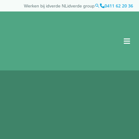
0411 62 20 36
Werken bij idverde NL
idverde group