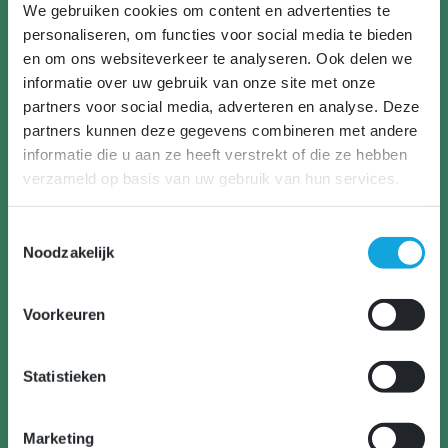
We gebruiken cookies om content en advertenties te
personaliseren, om functies voor social media te bieden
en om ons websiteverkeer te analyseren. Ook delen we
Vergroting gebruiksgemak
informatie over uw gebruik van onze site met onze
en blijvend actueel!
partners voor social media, adverteren en analyse. Deze
partners kunnen deze gegevens combineren met andere
De belangrijkste wens van de medewerkers
informatie die u aan ze heeft verstrekt of die ze hebben
was het vergroten van het gebruiksgemak
verzameld op basis van uw gebruik van hun services.
van de applicatie. De registratie van een
waarneming moet geen kwartier in beslag
T
nemen, maar binnen een minuut
Noodzakelijk
o
e
afgehandeld zijn. Samen met medewerkers
s
is gekeken hoe dit mogelijk kan worden
Voorkeuren
t
gemaakt. Door de invoer zoveel mogelijk te
e
standaardiseren is dit gelukt. Handmatige
m
Statistieken
invoer (typen) is bij reguliere
m
waarnemingen niet meer nodig.
i
Marketing
n